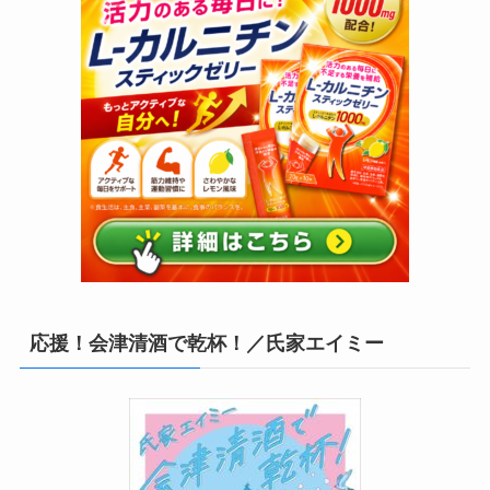
応援！会津清酒で乾杯！／氏家エイミー