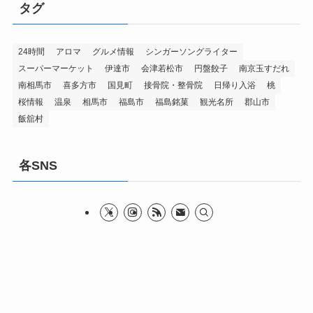
タグ
24時間
アロマ
グルメ情報
シンガーソングライター
スーパーマーケット
伊達市
会津若松市
円盤餃子
南京玉すだれ
南相馬市
喜多方市
国見町
接骨院・整骨院
日帰り入浴
桃
桜情報
温泉
相馬市
福島市
福島銘菓
観光名所
郡山市
飯舘村
各SNS