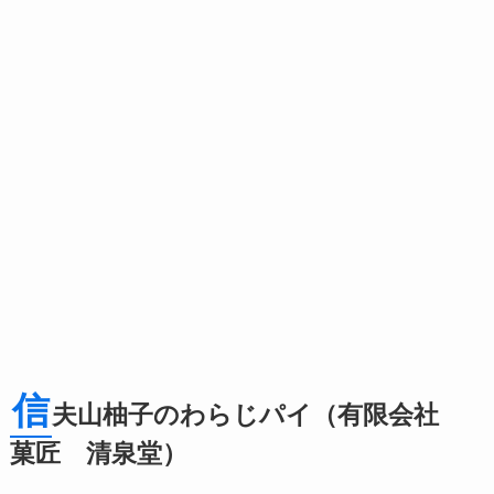
信
夫山柚子のわらじパイ（有限会社
菓匠 清泉堂）