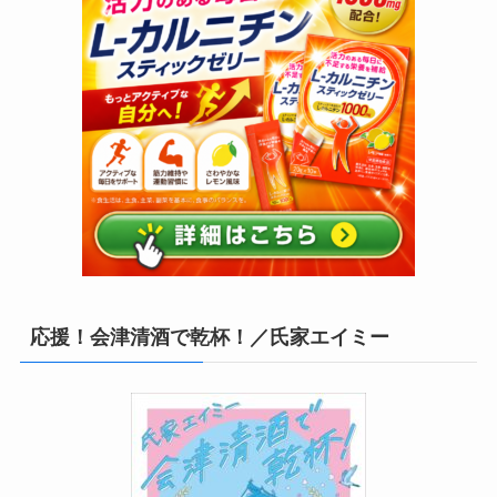
応援！会津清酒で乾杯！／氏家エイミー