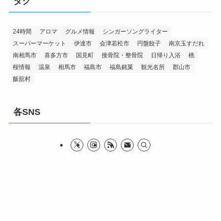
タグ
24時間
アロマ
グルメ情報
シンガーソングライター
スーパーマーケット
伊達市
会津若松市
円盤餃子
南京玉すだれ
南相馬市
喜多方市
国見町
接骨院・整骨院
日帰り入浴
桃
桜情報
温泉
相馬市
福島市
福島銘菓
観光名所
郡山市
飯舘村
各SNS