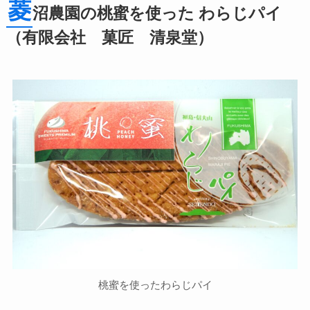
菱
沼農園の桃蜜を使った わらじパイ
（有限会社 菓匠 清泉堂）
桃蜜を使ったわらじパイ