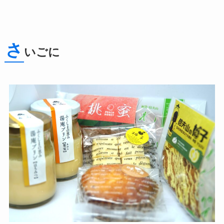
さ
いごに